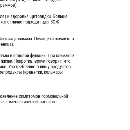
граммов).
ле) и здоровья щитовидки. Больше
му же отлично подходят для ЗОЖ-
йствия допамина. Почаще включайте в
евица).
темы и половой функции. При климаксе
жизни. Напротив, врачи говорят, что
акс. Употребление в пищу продуктов,
репродукты (креветки, кальмары,
проявление симптомов гормональной
чь гомеопатический препарат