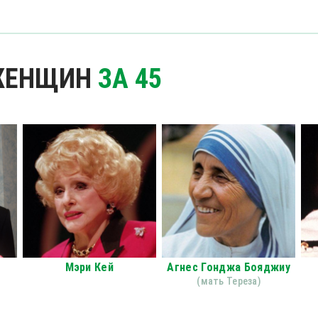
 ЖЕНЩИН
ЗА 45
Мэри Кей
Агнес Гонджа Бояджиу
(мать Тереза)