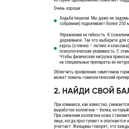
Очень хороши:
Ходьба пешком. Мы даже не задумыв
собранная) подкачивает более 250 м
Упражнения на гибкость. К сожален
деревянное. Так что выберите для 
курсы (отлично – латино и классик
психологическая уязвимость. С эти
Чтобы физическая нагрузка приноси
на специальные препараты из натур
Облегчить проявление симптомов горм
может помочь гомеопатический препар
2. НАЙДИ СВОЙ Б
При климаксе, как известно, снижается
выработке коллагена – белка, который
При снижении коллагена кожа становит
лице, когда проступают и опускаются 
угнетает. Женщины говорят, что кажды