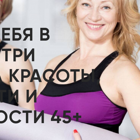
ЕБЯ В
 ТРИ
 КРАСОТЫ,
ТИ И
ОСТИ 45+