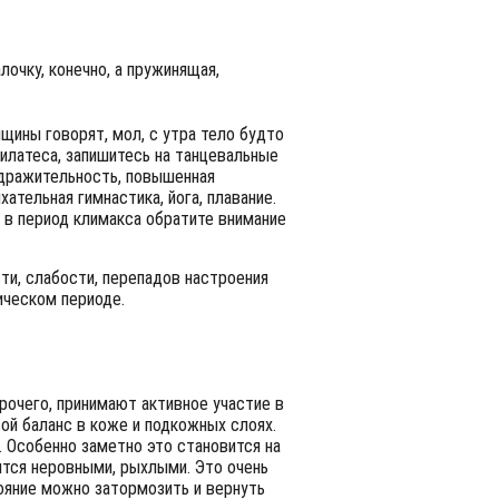
очку, конечно, а пружинящая,
щины говорят, мол, с утра тело будто
илатеса, запишитесь на танцевальные
аздражительность, повышенная
тельная гимнастика, йога, плавание.
 в период климакса обратите внимание
и, слабости, перепадов настроения
ическом периоде.
прочего, принимают активное участие в
ой баланс в коже и подкожных слоях.
 Особенно заметно это становится на
ятся неровными, рыхлыми. Это очень
ояние можно затормозить и вернуть