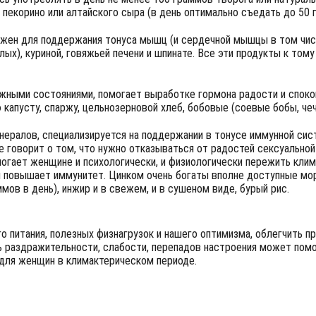
пекорино или алтайского сыра (в день оптимально съедать до 50 
ажен для поддержания тонуса мышц (и сердечной мышцы в том чис
елых), куриной, говяжьей печени и шпинате. Все эти продукты к то
ожными состояниями, помогает выработке гормона радости и споко
 капусту, спаржу, цельнозерновой хлеб, бобовые (соевые бобы, чеч
енералов, специализируется на поддержании в тонусе иммунной сис
е говорит о том, что нужно отказываться от радостей сексуальной 
могает женщине и психологически, и физиологически пережить клим
и повышает иммунитет. Цинком очень богаты вполне доступные мо
мов в день), инжир и в свежем, и в сушеном виде, бурый рис.
го питания, полезных физнагрузок и нашего оптимизма, облегчить 
 раздражительности, слабости, перепадов настроения может помо
 для женщин в климактерическом периоде.