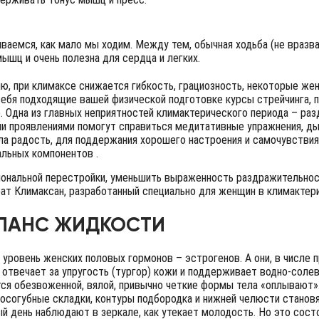
аемся, как мало мы ходим. Между тем, обычная ходьба (не вразвал
ышц и очень полезна для сердца и легких.
ию, при климаксе снижается гибкость, грациозность, некоторые жен
себя подходящие вашей физической подготовке курсы стрейчинга, п
а). Одна из главных неприятностей климактерического периода – р
ми проявлениями помогут справиться медитативные упражнения, дыха
ла радость, для поддержания хорошего настроения и самочувствия
альных компонентов .
ональной перестройки, уменьшить выраженность раздражительност
ат Климаксан, разработанный специально для женщин в климактер
АЛАНС ЖИДКОСТИ
 уровень женских половых гормонов – эстрогенов. А они, в числе 
 отвечает за упругость (тургор) кожи и поддерживает водно-солев
ся обезвоженной, вялой, привычно четкие формы тела «оплывают».
носогубные складки, контуры подбородка и нижней челюсти станов
й день наблюдают в зеркале, как утекает молодость. Но это сост