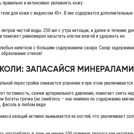
ь правильно и интенсивно увлажнять кожу:
гели для кожи с индексом 45+. В них содержатся дополнительные 
литров чистой воды. 250 мл с утра натощак, и далее в течение дн
и поможет равномерно насытить клетки влагой и удержать ее.
 любых напитков с большим содержанием сахара. Сахар задерживае
образование отеков!
ОККОЛИ: ЗАПАСАЙСЯ МИНЕРАЛАМИ
альной перестройки снижается усвоение и при этом увеличивается
ует потливость, скачки артериального давление, помогает снять н
м богаты гречка (не смейтесь – она чемпион по содержанию магния
), фасоль в любом виде.
лимакса кальций активно вымывается из костей, что увеличивает с
ь употреблять в день не менее 100 граммов творога или натураль