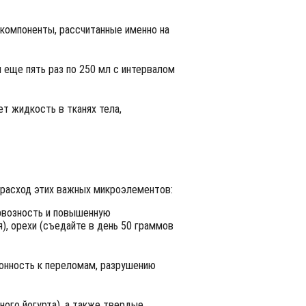
компоненты, рассчитанные именно на
я еще пять раз по 250 мл с интервалом
т жидкость в тканях тела,
 расход этих важных микроэлементов:
ервозность и повышенную
), орехи (съедайте в день 50 граммов
клонность к переломам, разрушению
ного йогурта), а также твердые