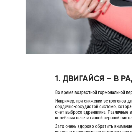
1. ДВИГАЙСЯ – В Р
Во время возрастной гормональной пер
Например, при снижении эстрогенов д
сердечно-сосудистой системе, которая
счет выброса адреналина. Различные 
колебания вегетативной нервной систе
Зато очень здорово обратить внимани
которые одновременно помогают подд