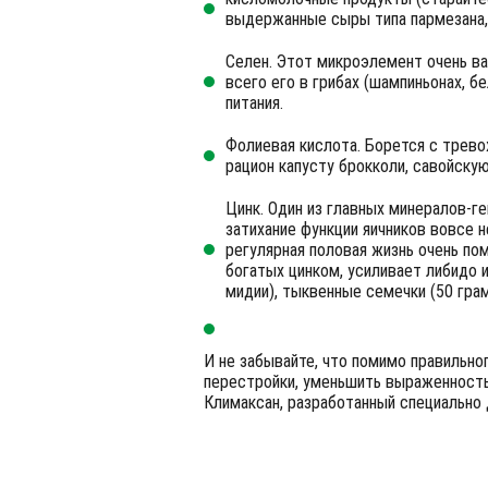
выдержанные сыры типа пармезана, 
Селен. Этот микроэлемент очень в
всего его в грибах (шампиньонах, б
питания.
Фолиевая кислота. Борется с трев
рацион капусту брокколи, савойскую
Цинк. Один из главных минералов-г
затихание функции яичников вовсе н
регулярная половая жизнь очень по
богатых цинком, усиливает либидо 
мидии), тыквенные семечки (50 грам
И не забывайте, что помимо правильно
перестройки, уменьшить выраженность
Климаксан, разработанный специально