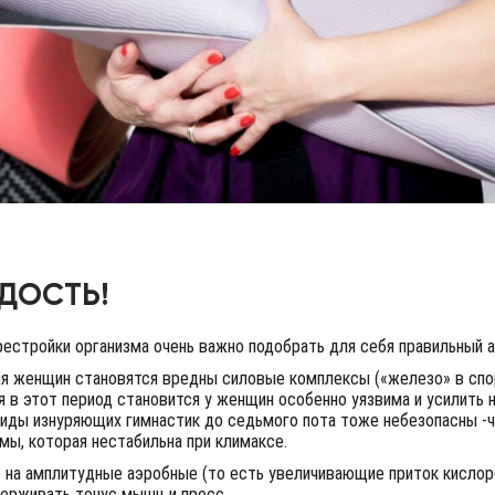
АДОСТЬ!
естройки организма очень важно подобрать для себя правильный а
ля женщин становятся вредны силовые комплексы («железо» в спор
 в этот период становится у женщин особенно уязвима и усилить
виды изнуряющих гимнастик до седьмого пота тоже небезопасны -
мы, которая нестабильна при климаксе.
е на амплитудные аэробные (то есть увеличивающие приток кислор
ерживать тонус мышц и пресс.