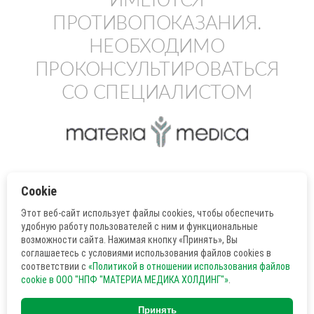
ПРОТИВОПОКАЗАНИЯ.
НЕОБХОДИМО
ПРОКОНСУЛЬТИРОВАТЬСЯ
СО СПЕЦИАЛИСТОМ
© Все права защищены. ООО «НПФ
Cookie
«МАТЕРИА МЕДИКА ХОЛДИНГ»
127473, Москва, 3-й Самотечный пер., д. 9,
Этот веб-сайт использует файлы cookies, чтобы обеспечить
+7 (495) 684-43-33
удобную работу пользователей с ним и функциональные
Горячая линия:
+7 (495) 681-93-00
,
+7
возможности сайта. Нажимая кнопку «Принять», Вы
(495) 681-09-30
соглашаетесь с условиями использования файлов cookies в
Фармаконадзор
соответствии c
«Политикой в отношении использования файлов
Политика обработки персональных
cookie в ООО "НПФ "МАТЕРИА МЕДИКА ХОЛДИНГ"»
.
данных
Принять